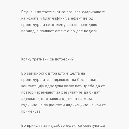
Веднаш по третманот се познава хидрираност
на кожата и благ лифтинг, а ефектите од
процедурата се зголемуваат во наредниот
период, а полниот ефект е по две недели.
Колку третмани се потребни?
Во зависност од тоа што е целта на
процедурата, специјалистот на бесплатната
консултација одредува колку пати треба да се
повтори третманот, за резултатите да бидат
адекватни, што зависи од типот на кожата,
годините на пациентот и индикациите на кои се
применува.
Во принцип, за најдобар ефект се советува да