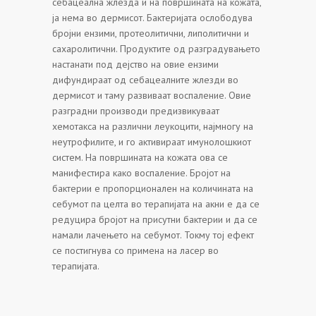
себацеална жлезда и на површината на кожата,
ја нема во дермисот. Бактеријата ослободува
бројни ензими, протеолитични, липолитични и
сахаролитични. Продуктите од разградувањето
настанати под дејство на овие ензими
дифундираат од себацеалните жлезди во
дермисот и таму развиваат воспаление. Овие
разградни производи предизвикуваат
хемотакса на различни леукоцити, најмногу на
неутрофилите, и го активираат имунолошкиот
систем. На површината на кожата ова се
манифестира како воспаление. Бројот на
бактерии е пропорционален на количината на
себумот па целта во терапијата на акни е да се
редуцира бројот на присутни бактерии и да се
намали лачењето на себумот. Токму тој ефект
се постигнува со примена на ласер во
терапијата.