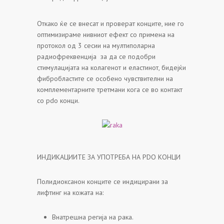
Откако ќе се внесат и проверат конците, ние го
оптимизираме нивниот ефект со примена на
протокол од 3 сесии на мултиполарна
радиофреквенција за да се подобри
стимулацијата на колагенот и еластинот, бидејќи
фибробластите се особено чувствителни на
комплементарните третмани кога се во контакт
со pdo конци.
ИНДИКАЦИИТЕ ЗА УПОТРЕБА НА PDO КОНЦИ
Полидиоксанон конците се индицирани за
лифтинг на кожата на:
Внатрешна регија на рака.