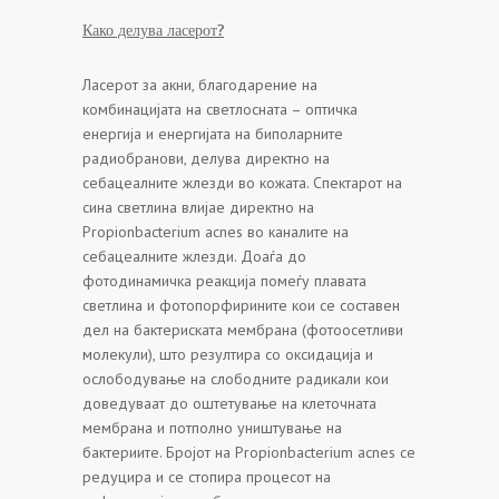
Како делува ласерот?
Ласерот за акни, благодарение на
комбинацијата на светлосната – оптичка
енергија и енергијата на биполарните
радиобранови, делува директно на
себацеалните жлезди во кожата. Спектарот на
сина светлина влијае директно на
Propionbacterium acnes во каналите на
себацеалните жлезди. Доаѓа до
фотодинамичка реакција помеѓу плавата
светлина и фотопорфирините кои се составен
дел на бактериската мембрана (фотоосетливи
молекули), што резултира со оксидација и
ослободување на слободните радикали кои
доведуваат до оштетување на клеточната
мембрана и потполно уништување на
бактериите. Бројот на Propionbacterium acnes се
редуцира и се стопира процесот на