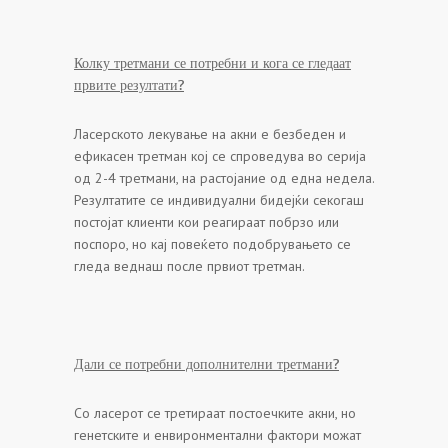
Колку третмани се потребни и кога се гледаат
првите резултати?
Ласерското лекување на акни е безбеден и
ефикасен третман кој се спроведува во серија
од 2-4 третмани, на растојание од една недела.
Резултатите се индивидуални бидејќи секогаш
постојат клиенти кои реагираат побрзо или
поспоро, но кај повеќето подобрувањето се
гледа веднаш после првиот третман.
Дали се потребни дополнителни третмани?
Со ласерот се третираат постоечките акни, но
генетските и енвиронментални фактори можат