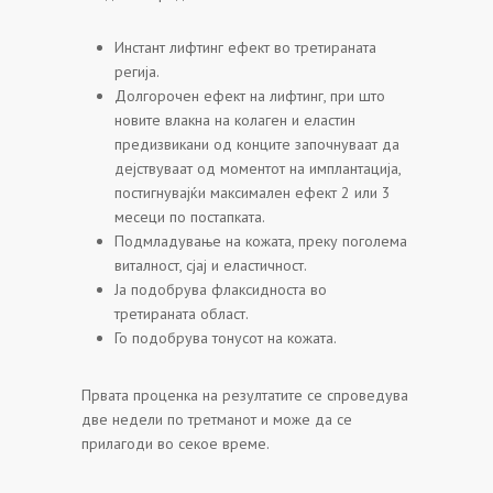
Инстант лифтинг ефект во третираната
регија.
Долгорочен ефект на лифтинг, при што
новите влакна на колаген и еластин
предизвикани од конците започнуваат да
дејствуваат од моментот на имплантација,
постигнувајќи максимален ефект 2 или 3
месеци по постапката.
Подмладување на кожата, преку поголема
виталност, сјај и еластичност.
Ја подобрува флаксидноста во
третираната област.
Го подобрува тонусот на кожата.
Првата проценка на резултатите се спроведува
две недели по третманот и може да се
прилагоди во секое време.