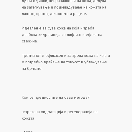
лузни од акни, неправилности на кожа, делува
на затегнување и подмладување на кожата на
лицето, вратот, деколтето и рацете.
Идеален е за сува кожа на која и треба
длабока хидратација со лифтинг и ефект на
свежина.
Третманот е ефикасен и за зрела кожа на која и
е потребно враќање на тонусот и ублажување
на брчките.
Кои се предностите на оваа метода?
-изразена хидратација и регенерација на
кожата