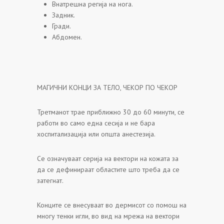
Внатрешна регија на нога.
Задник.
Гради.
Абдомен.
МАГИЧНИ КОНЦИ ЗА ТЕЛО, ЧЕКОР ПО ЧЕКОР
Третманот трае приближно 30 до 60 минути, се
работи во само една сесија и не бара
хоспитализација или општа анестезија.
Се означуваат серија на вектори на кожата за
да се дефинираат областите што треба да се
затегнат.
Конците се внесуваат во дермисот со помош на
многу тенки игли, во вид на мрежа на вектори