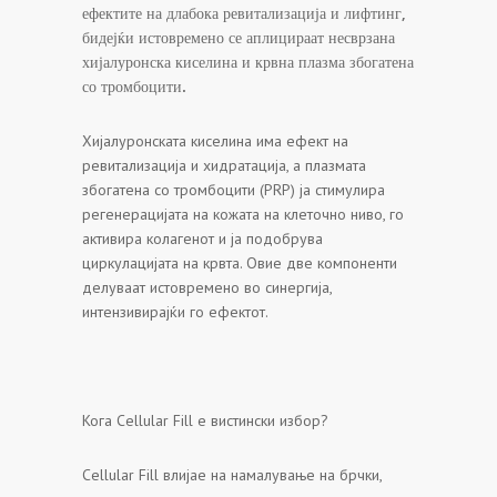
ефектите на длабока ревитализација и лифтинг,
бидејќи истовремено се аплицираат несврзана
хијалуронска киселина и крвна плазма збогатена
со тромбоцити.
Хијалуронската киселина има ефект на
ревитализација и хидратација, а плазмата
збогатена со тромбоцити (PRP) ја стимулира
регенерацијата на кожата на клеточно ниво, го
активира колагенот и ја подобрува
циркулацијата на крвта. Овие две компоненти
делуваат истовремено во синергија,
интензивирајќи го ефектот.
Кога Cellular Fill е вистински избор?
Cellular Fill влијае на намалување на брчки,