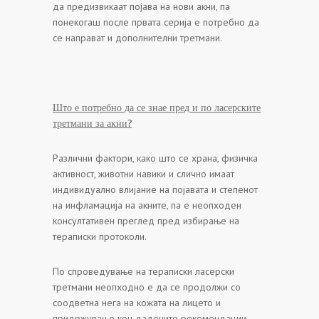
да предизвикаат појава на нови акни, па
понекогаш после првата серија е потребно да
се направат и дополнителни третмани.
Што е потребно да се знае пред и по ласерските
третмани за акни?
Различни фактори, како што се храна, физичка
активност, животни навики и слично имаат
индивидуално влијание на појавата и степенот
на инфламација на акните, па е неопходен
консултативен преглед пред избирање на
тераписки протоколи.
По спроведување на тераписки ласерски
третмани неопходно е да се продолжи со
соодветна нега на кожата на лицето и
придржување кон дадените рекомендации.