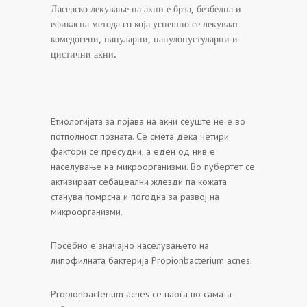
Ласерско лекување на акни е брза, безбедна и
ефикасна метода со која успешно се лекуваат
комедогени, папуларни, папулопустуларни и
цистични акни.
Етиологијата за појава на акни сеуште не е во
потполност позната. Се смета дека четири
фактори се пресудни, а еден од нив е
населување на микроорганизми. Во пубертет се
активираат себацеални жлезди па кожата
станува помрсна и погодна за развој на
микроорганизми.
Посебно е значајно населувањето на
липофилната бактерија Propionbacterium acnes.
Propionbacterium acnes се наоѓа во самата