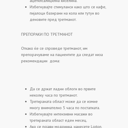
ацетилсалицилна киселина.
Избегнувајте стимуланси како што се кафе,
пијалоци базирани на кола или тутун во
деновите пред третманот.
ПРЕПОРАКИ ПО ТРЕТМАНОТ
Откако ќе се спроведе третманот, им
препорачуваме на пациентите да следат низа
рекомендации дома:
Да се држат ладни облоги во првите
неколку часа по третманот.
Третираната област може да се измие
многу внимателно 5 часа по постапката.
Избегнувајте интензивни масажи во
третираната област еден месец.
Ако се појави модринка, нанесете Lioton,