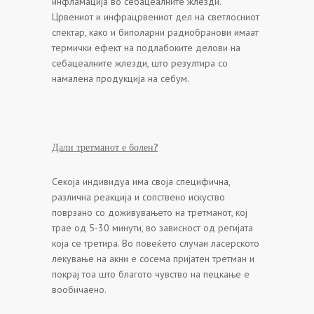
инфламација во себацеалните жлезди.
Црвениот и инфрацрвениот дел на светлосниот
спектар, како и биполарни радиобранови имаат
термички ефект на подлабоките делови на
себацеалните жлезди, што резултира со
намалена продукција на себум.
Дали третманот е болен?
Секоја индивидуа има своја специфична,
различна реакција и сопствено искуство
поврзано со доживувањето на третманот, кој
трае од 5-30 минути, во зависност од регијата
која се третира. Во повеќето случаи ласерското
лекување на акни е сосема пријатен третман и
покрај тоа што благото чувство на пецкање е
вообичаено.