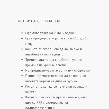
БЕНЕФИТИ ОД PDO КОНЦИ
Ефектите траат од 2 до 3 години.
Брза процедура, која трае само 30 до 60
минути.
Конците се скоро невидливи за око и
незабележливи на допир.
Третираната регија се обезболува со
примена на крем анестетик.
Не предизвикуваат алергии или отфрлање.
Пациентот може веднаш да се врати во
неговата нормална дневна рутина.
Конците можат да се применат на лице и
на тело.
Компатибилни се со други третмани, како
што се PRP, мезотерапија или
радиофреквенција.