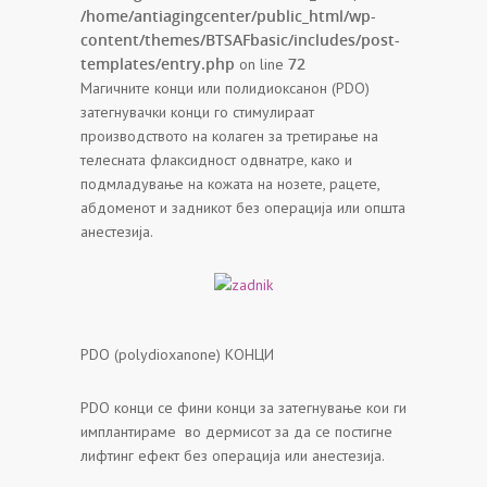
/home/antiagingcenter/public_html/wp-
content/themes/BTSAFbasic/includes/post-
templates/entry.php
72
on line
Магичните конци или полидиоксанон (PDO)
затегнувачки конци го стимулираат
производството на колаген за третирање на
телесната флаксидност одвнатре, како и
подмладување на кожата на нозете, рацете,
абдоменот и задникот без операција или општа
анестезија.
PDO (polydioxanone) КОНЦИ
PDO конци се фини конци за затегнување кои ги
имплантираме во дермисот за да се постигне
лифтинг ефект без операција или анестезија.