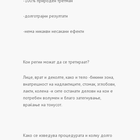
-100% природен третман
-долготрајни резултати
-нема никакви несакани ефекти
Кои регии можат да се третираат?
Лице, врат и деколте, како и тело -бикини зона,
внатрешност на надлактиците, стомак, зглобови,
лакти, колена -и сите останати делови на кои е
потребен волумен и благо затегнување,
враќање на тонусот.
Како се изведува процедурата и колку долго