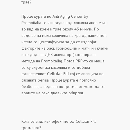
трае?
Процедурата во Anti Aging Center by
Promoitalia се изведува под локална анестезија
во вид на крем и трае околу 45 минути. По
вадење на мала количина на крв од пациентот,
истата се центрифугира за да се издвојат
факторите на раст, тромбоцити и матични клетки
и се додава ДНК активатор (патентирана
метода на Promoitalia). Потоа PRP-то се меша
со хујалуронска киселина и се добива
Cellular Fill
единствениот
кој се аплицира во
саканата регија. Процедурата е потполно
безболна, а веднаш по третманот може да се
вратите на секојдневните обврски.
Кога се видливи ефектите од Cellular Fill
третманот?