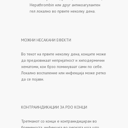
Hepathrombin или друг антикоагулантен
гел локално во првите неколку дена.
МОЖНИ НЕСАКАНИ ЕФЕКТИ
Во текот на првите неколку дена, конците може
да предизвикаат непријатност и хиподермични
хематоми, кои брзо поминуваат сами по себе.
Локално воспаление или инфекција може ретко
да се појави.
КОНТРАИНДИКАЦИИ ЗА PDO КОНЦИ
Третманот со конци е контраиндициран во
бременоста, инфекција во регијата која што