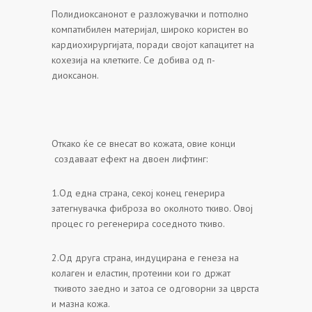
Полидиоксанонот е разложувачки и потполно
компатибилен материјал, широко користен во
кардиохирургијата, поради својот капацитет на
кохезија на клетките. Се добива од п-
диоксанон.
Откако ќе се внесат во кожата, овие конци
создаваат ефект на двоен лифтинг:
1.Од една страна, секој конец генерира
затегнувачка фиброза во околното ткиво. Овој
процес го регенерира соседното ткиво.
2.Од друга страна, индуцирана е генеза на
колаген и еластин, протеини кои го држат
ткивото заедно и затоа се одговорни за цврста
и мазна кожа.