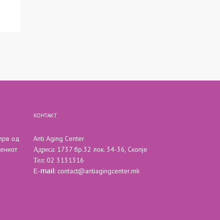
КОНТАКТ
 прв од
Anti Aging Center
Адреса
вениот
: 1737 бр.32 лок. 34-36, Скопје
Тел
: 02 3131316
Е-mail
:
contact@antiagingcenter.mk