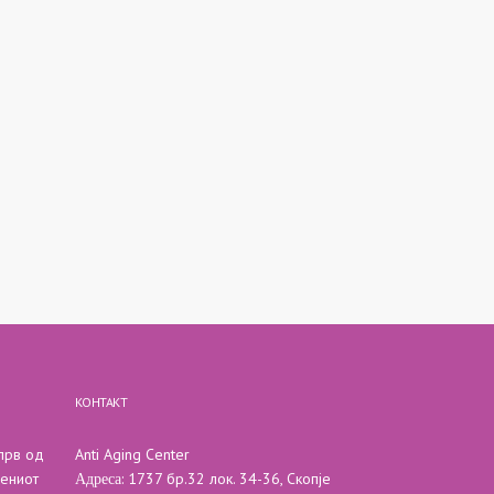
КОНТАКТ
 прв од
Anti Aging Center
Адреса
вениот
: 1737 бр.32 лок. 34-36, Скопје