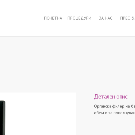
ПОЧЕТНА
ПРОЦЕДУРИ
ЗА НАС
ПРЕС &
Детален опис
Oргански филер на ба
обем и за пополнувањ