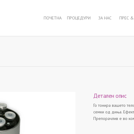
ПОЧЕТНА
ПРОЦЕДУРИ
ЗА НАС
ПРЕС &
Детален опис
Го тонира вашето тел
семки од диња. Ефект
Препорачлив е во ко