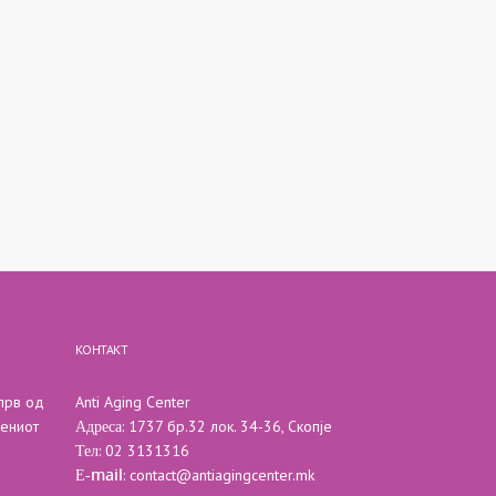
КОНТАКТ
 прв од
Anti Aging Center
Адреса
вениот
: 1737 бр.32 лок. 34-36, Скопје
Тел
: 02 3131316
Е-mail
:
contact@antiagingcenter.mk