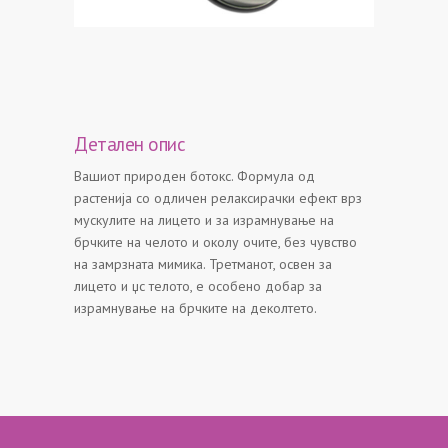
Детален опис
Вашиот природен ботокс. Формула од
растенијa со одличен релаксирачки ефект врз
мускулите на лицето и за израмнување на
брчките на челото и околу очите, без чувство
на замрзната мимика. Третманот, освен за
лицето и џс телото, е особено добар за
израмнување на брчките на деколтето.