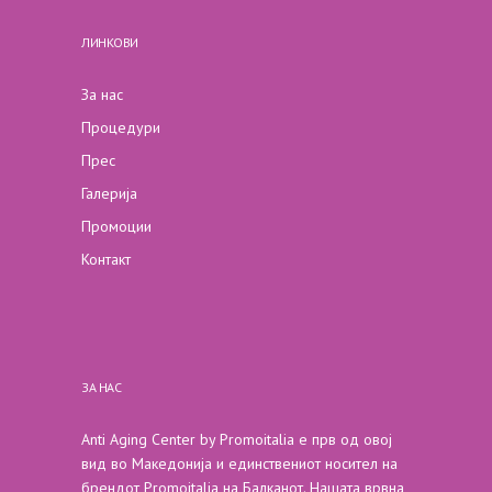
ЛИНКОВИ
За нас
Процедури
Прес
Галерија
Промоции
Контакт
ЗА НАС
Anti Aging Center by Promoitalia е прв од овој
вид во Македонија и единствениот носител на
брендот Promoitalia на Балканот. Нашата врвна