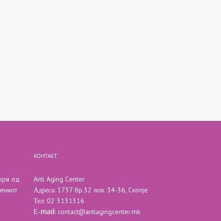
КОНТАКТ
 прв од
Anti Aging Center
Адреса
вениот
: 1737 бр.32 лок. 34-36, Скопје
Тел
: 02 3131316
Е-mail
:
contact@antiagingcenter.mk