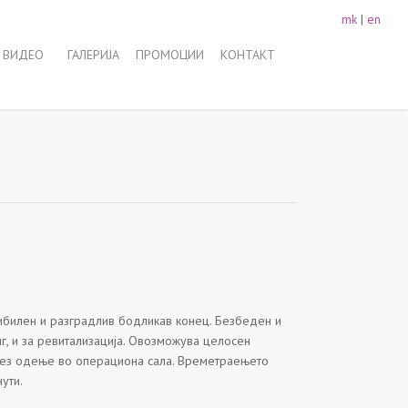
mk
|
en
 ВИДЕО
ГАЛЕРИЈА
ПРОМОЦИИ
КОНТАКТ
ибилен и разградлив бодликав конец. Безбеден и
нг, и за ревитализација. Овозможува целосен
без одење во операциона сала. Времетраењето
ути.