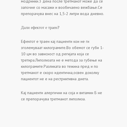
модринки.3 дена после третманот може да се
започне со масажи и вообичаено вежбање.Се
препорачува внес на 1,5-2 литри вода дневно.
Дали ефектот е траен?
Ефектот е траен кај пациенти кои не ги
зголемуваат килограмите.Во обемот се губи 1-
10 цм во зависност од регијата која се
третира.Липолизата не е метода за губење на
килограмите.Разликата во тежина пред и по
третманот е скоро идентична,освен доколку
пациентот не е на рестриктивна диета.
Кај пациенти алергични на соја и витамин Б не
се препорачува третманот липолиза.