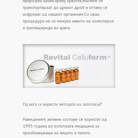
природен начин,преку крвоток,мастите се
транспортираат до црниот дроб и оттаму се
исфрлаат од нашиот организам.Со оваа
процедура не се менува нивото на холестерол
и триглицериди во крвта.
Од кога се користи методата на липолиза?
Наведените активни состојки се користат од
1995 година во естетската медицина за
преобликување на лицето и телото.