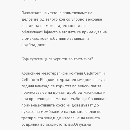
Липолизата најчесто ја применуваме на
деловите од телото кои со упорно вежбање
или диета не можат адекватно да се
обликуваат.Најчесто методата се применува на
стомак,колковите,бутините,задникот и
подбрадокот.
Која супстанца се користи во третманот?
Користиме мезотераписки коктели Celluform и
Celluform Plus,кои содржат ензими,кои инаку со
години наназад се користат по венски пат за
прочистување на црниот дроб од масти,како и
при превенција на масната емболија.Со нивната
примена,активните состојки доведуваат до
пукање на мембраните на масните клетки во
третираната зона,и до излевање на нивната
содржина во околното ткиво.Оттука,на