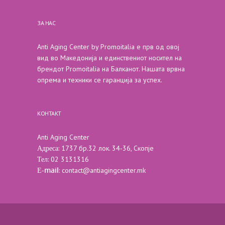
ЗА НАС
Anti Aging Center by Promoitalia е прв од овој
вид во Македонија и единствениот носител на
брендот Promoitalia на Балканот. Нашата врвна
опрема и техники се гаранција за успех.
КОНТАКТ
Anti Aging Center
Адреса
: 1737 бр.32 лок. 34-36, Скопје
Тел
: 02 3131316
Е-mail
:
contact@antiagingcenter.mk