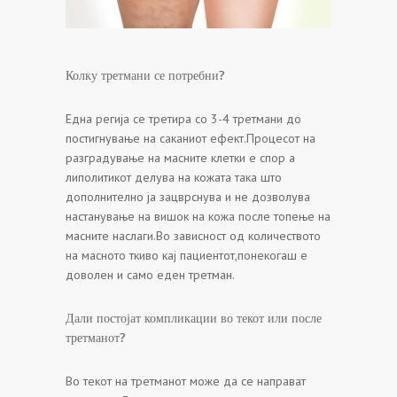
Колку третмани се потребни?
Една регија се третира со 3-4 третмани до
постигнување на саканиот ефект.Процесот на
разградување на масните клетки е спор а
липолитикот делува на кожата така што
дополнително ја зацврснува и не дозволува
настанување на вишок на кожа после топење на
масните наслаги.Во зависност од количеството
на масното ткиво кај пациентот,понекогаш е
доволен и само еден третман.
Дали постојат компликации во текот или после
третманот?
Во текот на третманот може да се направат