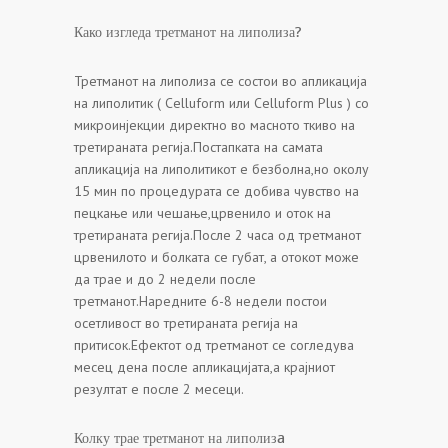
Како изгледа третманот на липолиза?
Третманот на липолиза се состои во апликација
на липолитик ( Celluform или Celluform Plus ) со
микроинјекции директно во масното ткиво на
третираната регија.Постапката на самата
апликација на липолитикот е безболна,но околу
15 мин по процедурата се добива чувство на
пецкање или чешање,црвенило и оток на
третираната регија.После 2 часа од третманот
црвенилото и болката се губат, а отокот може
да трае и до 2 недели после
третманот.Наредните 6-8 недели постои
осетливост во третираната регија на
притисок.Ефектот од третманот се согледува
месец дена после апликацијата,а крајниот
резултат е после 2 месеци.
Колку трае третманот на липолизa