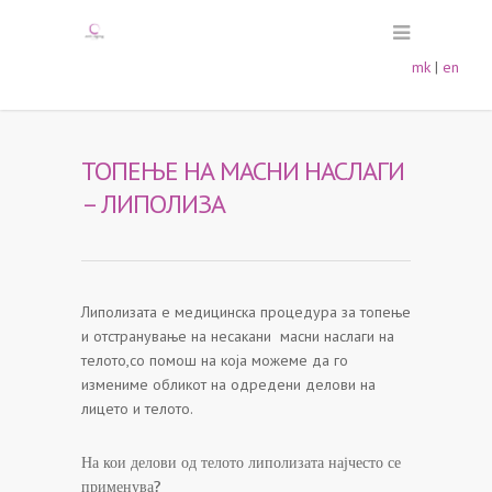
mk
|
en
ТОПЕЊЕ НА МАСНИ НАСЛАГИ
– ЛИПОЛИЗА
Липолизата е медицинска процедура за топење
и отстранување на несакани масни наслаги на
телото,со помош на која можеме да го
измениме обликот на одредени делови на
лицето и телото.
На кои делови од телото липолизата најчесто се
применува?