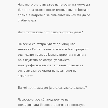
Најраното отстранување на тетоважата може да
биде една година после тетовирањето.Толкаво
време е потребно за пигментот во кожата да се
стабилизира.
Дали тетоважите потполно се отстрануваат?
Најлесно се отстрануваат еднобојните
тетоважи.Кај тетоважи со повеќе бои процесот
оди малце поспоро.Црната,црвената и сината
боја најлесно се отстрануваат.Исто
така,професионалните тетоважи полесно се
отстрануваат со оглед на квалитетот на
пигментот.
На кој начин ласерот ја отстранува тетоважата?
Ласерскиот зрак,благодарение на
специфичната бранова должина го погодува