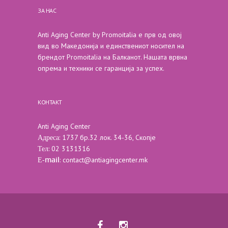
ЗА НАС
Anti Aging Center by Promoitalia е прв од овој
вид во Македонија и единствениот носител на
брендот Promoitalia на Балканот. Нашата врвна
опрема и техники се гаранција за успех.
КОНТАКТ
Anti Aging Center
Адреса
: 1737 бр.32 лок. 34-36, Скопје
Тел
: 02 3131316
Е-mail
:
contact@antiagingcenter.mk