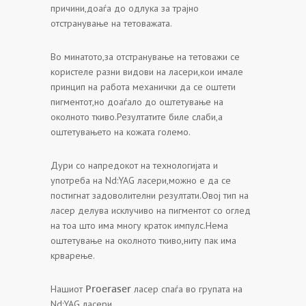
причини,доаѓа до одлука за трајно
отстранување на тетоважата.
Во минатото,за отстранување на тетоважи се
користеле разни видови на ласери,кои имале
принцип на работа механички да се оштети
пигментот,но доаѓало до оштетување на
околното ткиво.Резултатите биле слаби,а
оштетувањето на кожата големо.
Дури со напредокот на технологијата и
употреба на Nd:YAG ласери,можно е да се
постигнат задоволителни резултати.Овој тип на
ласер делува исклучиво на пигментот со оглед
на тоа што има многу краток импулс.Нема
оштетување на околното ткиво,ниту пак има
крварење.
Proeraser
Нашиот
ласер спаѓа во групата на
Nd:YAG ласери.