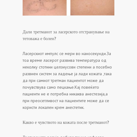
Дали третманот за ласерското отстранување на
тетоважа е болен?
Ласерскиот импулс се мери во наносекунди.За
тоа време ласерот развива температура од
неколку стотини целзиусови степени а посебно
развиен систем за ладење ја лади кожата ,така
да при самиот третман пациентот може да
почувствува само пецкање.Кај повеќето
пациенти не е потребна никаква анестезија,а
при преосетливост на пациентите може да се
користи локален крем анестетик.
Какво е чувството на кожата после третманот?