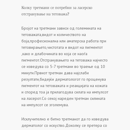
Колку третмани се потребни за ласерско
отстранување на тетоважа?
Бројот на третмани зависи од големината на
тетоважата,видот и количеството на
боја,професионална или аматерска работа при
тетовирањето,чистотата и видот на пигментот
,како и длабочината во која се наоѓа
пигментот.Отстранувањето на тетоважа најчесто
се изведува со 5-7 третмани во траење од 10
минути.Првиот третман дава најслаби
резултати,бидејќи дерматологот го проценува
пигментот на тетоважата и реакцијата на кожата
и според тоа ја прилагодува силата на импулсот
на ласерот.Со секој нареден третман силината
на импулсот се зголемува.
Исклучително е битно третманот да го изведува
дерматолог со искуство.Доколку се претера со