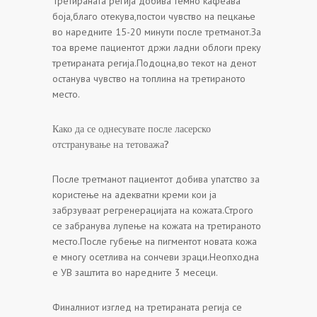
Третираната регија добива темно кафеава
боја,благо отекува,постои чувство на пецкање
во наредните 15-20 минути после третманот.За
тоа време пациентот држи ладни облоги преку
третираната регија.Подоцна,во текот на денот
останува чувство на топлина на третираното
место.
Како да се однесувате после ласерско
отстранување на тетоважа?
После третманот пациентот добива упатство за
користење на адекватни креми кои ја
забрзуваат регренерацијата на кожата.Строго
се забранува лупење на кожата на третираното
место.После губење на пигментот новата кожа
е многу осетлива на сончеви зраци.Неопходна
е УВ заштита во наредните 3 месеци.
Финалниот изглед на третираната регија се