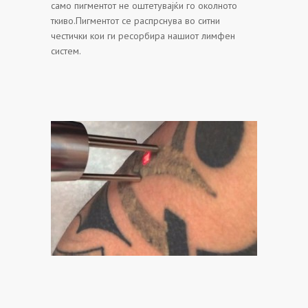
само пигментот не оштетувајќи го околното
ткиво.Пигментот се распрснува во ситни
честички кои ги ресорбира нашиот лимфен
систем.